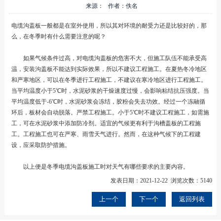
来源： 作者：佚名
电缆沟盖板一般都是在室外使用，所以其对环境的耐受力还是比较好的，那
么，在冬季时有什么需要注意的呢？
如果气候条件过高，对电缆沟盖板的危害不大，但施工队伍不能承受高
温，安装沟盖板不能达到实际效果，所以不建议工程施工。在夏热冬冷地区
和严寒地区，可以在冬季进行工程施工，不建议在寒冷地区进行工程施工。
当平均温度小于5℃时，水泥砂浆的干燥速度过慢，会影响粘结抗压强度。当
平均温度低于-6℃时，水泥砂浆会冻结，胶粉会失去功效。经过一个冻融循
环后，板材会自动脱落。严禁工程施工。小于5℃时不建议工程施工，如需施
工，可在水泥砂浆中添加防冷剂。适宜的气候更有利于沟槽盖板的工程施
工。工程施工也可在严寒、雨雪天气进行。然而，在这种气候下的工程建
设，应采取防护措施。
以上便是冬季电缆沟盖板施工时对天气有哪些要求的主要内容。
发表日期：2021-12-22 浏览次数：5140
上一个
下一个
返回列表