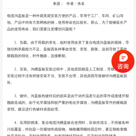
来源： 作者：佚名
电缆沟盖板是一种外观美观安装方便的产品，常用于工厂、车间、矿山等
地。产品中间有方形网格的钢，使用寿命也比较长。那么，为了能够延长产
品的使用寿命，我们需要注意哪些问题呢？
1、负载。由于荷载的变化，临时使用改变了复合电缆沟盖板的规格，导
致结构承载能力不足。盖板因各种事故变形、变形、膨胀。这就导致了零件
横截面的弱化，杆件翘曲，连接断裂。
2、安装。沟槽盖板安装过程中，其他原因都是人工制造，导致沟槽盖板
安装过程中没有焊接安装不当、安装不合理，其他原因导致镀锌沟槽盖板损
坏。
3、镀锌。沟盖板热镀锌后的损坏是由于动作温差引起的零件或接缝开裂
翘曲造成的。由于化学腐蚀和较严重的电化学腐蚀，沟槽盖板零件的横截面
变弱。建议进行热镀锌表面处理。
4、应用防锈漆。复合电缆沟槽盖板在使用时，应保持清洁，不得被各种
污垢覆盖，特别是一些腐蚀性残留物。钢格栅用螺栓固定时，要定期检查螺
栓是否松动，及时处理隐患。如发现镀锌层缺失，应及时涂刷防锈漆。